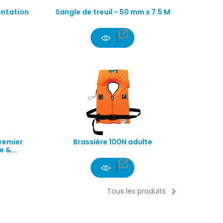
entation
Sangle de treuil - 50 mm x 7.5 M

remier
Brassière 100N adulte
 &...


Tous les produits