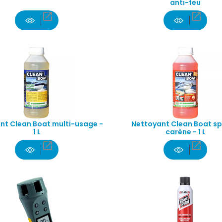
anti-feu


nt Clean Boat multi-usage -
Nettoyant Clean Boat sp
1 L
carène - 1 L

