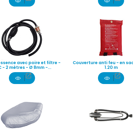
ssence avec poire et filtre -
Couverture anti feu - en sac 
 - 2 mètres - Ø 8mm -...
1.20 m

