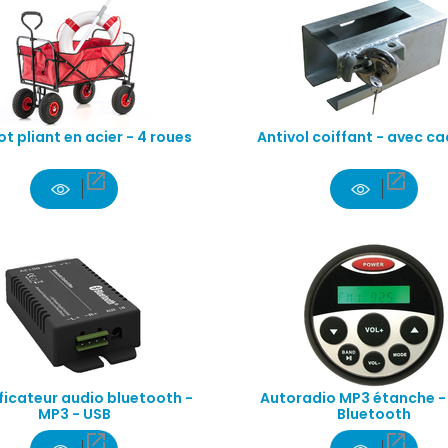
t pliant en acier - 4 roues
Antivol coiffant - avec c


ficateur audio bluetooth -
Autoradio MP3 étanche -
MP3 - USB
Bluetooth

